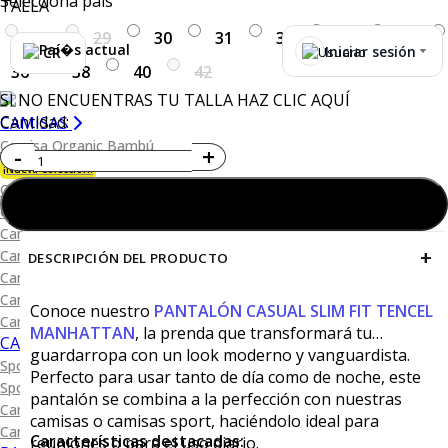
Selecciona país
TALLA
28
29
30
31
32
33
34
Iniciar sesión
CR
36
38
40
42
SI NO ENCUENTRAS TU TALLA HAZ CLIC AQUÍ
Cantidad:
CAMISAS
Camisa Organic Bambú
¡Nueva Colección!
Camisa Blanca
Agregar al carrito
Camisa Performance
Camisa Piqué
+
Camisa Oxford
DESCRIPCIÓN DEL PRODUCTO
Camisa Lisa y Textura
Camisa Diseño
Conoce nuestro
PANTALÓN CASUAL SLIM FIT TENCEL
Camisa Cuadro
MANHATTAN
, la prenda que transformará tu
CAMISAS SPORT
guardarropa con un look moderno y vanguardista.
Sport Lisas
Perfecto para usar tanto de día como de noche, este
Sport Diseño
pantalón se combina a la perfección con nuestras
Camiseta Lisa
camisas o camisas sport, haciéndolo ideal para
Camiseta Diseño
Características destacadas:
reuniones o para el uso diario.