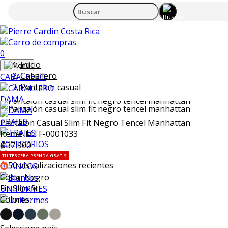
0
Inicio
Caballero
CABALLERO
Pantalon casual
DAMA
TRAJES
Pantalón Casual Slim Fit Negro Tencel Manhattan
Item# MTF-0001033
ACCESORIOS
₡37,900
TU TERCERA PRENDA GRATIS
50
visualizaciones recientes
BLANCOS
Color: Negro
Fit: Slim fit
UNIFORMES
Colores: