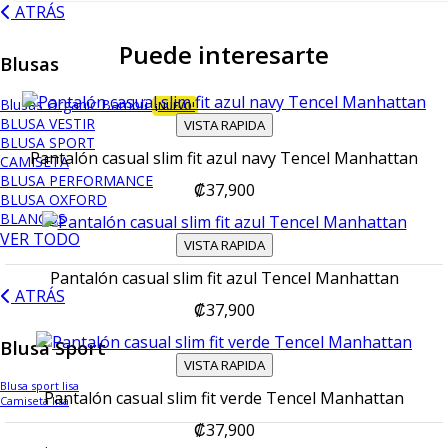
ATRÁS
Puede interesarte
Blusas
Blusas Organic Bambú
¡NUEVO!
BLUSA VESTIR
VISTA RAPIDA
BLUSA SPORT
Pantalón casual slim fit azul navy Tencel Manhattan
CAMISETA
BLUSA PERFORMANCE
₡37,900
BLUSA OXFORD
BLANCOS
VER TODO
VISTA RAPIDA
Pantalón casual slim fit azul Tencel Manhattan
ATRÁS
₡37,900
Blusa Sport
VISTA RAPIDA
Blusa sport lisa
Pantalón casual slim fit verde Tencel Manhattan
Camiseta lisa
₡37,900