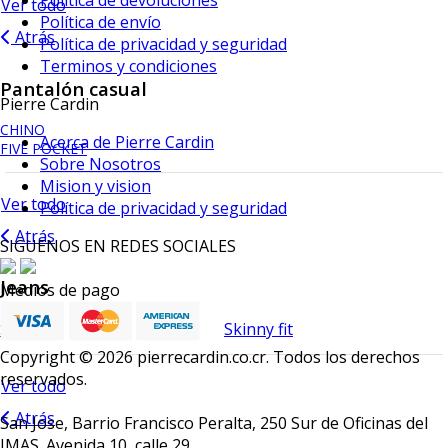
Ver todo
Política de envío
Atrás
Política de privacidad y seguridad
Terminos y condiciones
Pantalón casual
Pierre Cardin
CHINO
Acerca de Pierre Cardin
FIVE POCKET
Sobre Nosotros
Mision y vision
Ver todo
Política de privacidad y seguridad
Atrás
SIGUENOS EN REDES SOCIALES
Jeans
Medios de pago
Skim fit
Skinny fit
Copyright © 2026 pierrecardin.co.cr. Todos los derechos
reservados.
Ver todo
Atrás
San Jose, Barrio Francisco Peralta, 250 Sur de Oficinas del
IMAS. Avenida 10, calle 29.