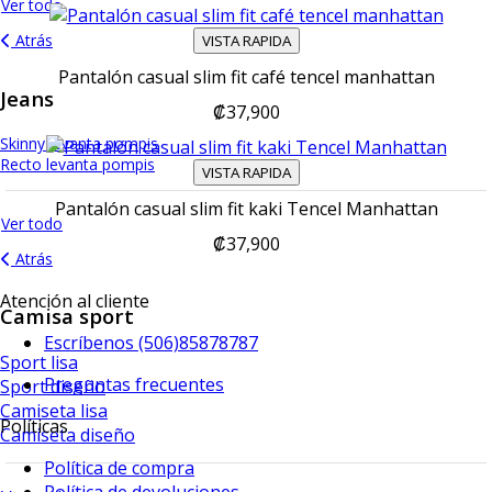
Ver todo
Atrás
VISTA RAPIDA
Pantalón casual slim fit café tencel manhattan
Jeans
₡37,900
Skinny levanta pompis
Recto levanta pompis
Wide leg
VISTA RAPIDA
Pantalón casual slim fit kaki Tencel Manhattan
Ver todo
₡37,900
Atrás
Atención al cliente
Camisa sport
Escríbenos (506)85878787
Sport lisa
Preguntas frecuentes
Sport diseño
Camiseta lisa
Políticas
Camiseta diseño
Política de compra
Política de devoluciones