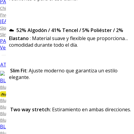
PANTALONES CASUALES
Chino
Five Pocket
JEANS
Skinny Fit
☁️
52% Algodón / 41% Tencel / 5% Poliéster / 2%
Slim Fit
Elastano
: Material suave y flexible que proporciona
PANTALONES DE VESTIR
comodidad durante todo el día.
Ver todo
ATRÁS
Slim Fit
: Ajuste moderno que garantiza un estilo
elegante.
BLUSAS
Blusa Organic Bambú
¡Nueva Colección!
Blusa Piqué.
Blusa Performance
Two way stretch:
Estiramiento en ambas direcciones.
Blusa Oxford
Blusa de Vestir
BLUSAS SPORT
Blusa Sport Lisa