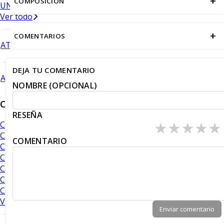
+
COMPOSICIÓN
UNDERWEAR
Ver todo
+
COMENTARIOS
ATRÁS
DEJA TU COMENTARIO
ATRÁS
NOMBRE (OPCIONAL)
Camisas
RESEÑA
★
★
★
★
★
Camisa Organic Bambú
¡NUEVO!
Camisas Performance
COMENTARIO
Camisas Piqué
Camisas Oxford
Camisas lisas y texturas
Camisas con diseño
Camisas con cuadros
VER TODO
Enviar comentario