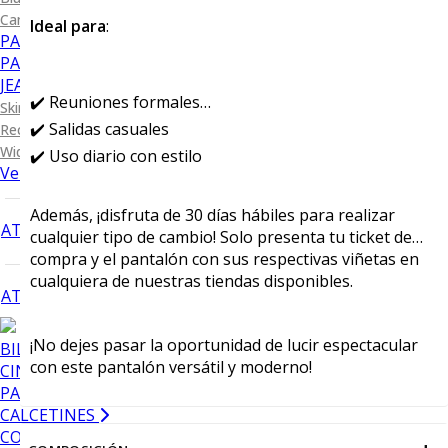
Camiseta Lisa
Ideal para
:
PANTALONES DE VESTIR
PANTALONES CASUALES
JEANS
✔️ Reuniones formales
Skinny Levanta Pompis
✔️ Salidas casuales
Recto Levanta Pompis
Wide Leg
✔️ Uso diario con estilo
Ver todo
Además, ¡disfruta de 30 días hábiles para realizar
ATRÁS
cualquier tipo de cambio! Solo presenta tu ticket de
compra y el pantalón con sus respectivas viñetas en
cualquiera de nuestras tiendas disponibles.
ATRÁS
¡No dejes pasar la oportunidad de lucir espectacular
BILLETERAS
con este pantalón versátil y moderno!
CINTURONES
PAÑUELOS
CALCETINES
CORBATAS