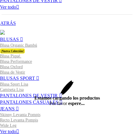
PANTALONES DE VESTIR
Ver todo
ATRÁS
BLUSAS
Blusa Organic Bambú
¡Nueva Colección!
Blusa Piqué.
Blusa Performance
Blusa Oxford
Blusa de Vestir
BLUSAS SPORT
Blusa Sport Lisa
Camiseta Lisa
PANTALONES DE VESTIR
Estamos cargando los productos
PANTALONES CASUALES
Por favor
espere...
JEANS
Skinny Levanta Pompis
Recto Levanta Pompis
Wide Leg
Ver todo