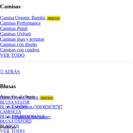
Camisas
Camisa Organic Bambú
¡NUEVO!
Camisas Performance
Camisas Piqué
Camisas Oxford
Camisas lisas y texturas
Camisas con diseño
Camisas con cuadros
VER TODO
ATRÁS
Blusas
Atención al cliente
Blusas Organic Bambú
¡NUEVO!
BLUSA VESTIR
Escríbenos (506)85878787
BLUSA SPORT
CAMISETA
Preguntas frecuentes
BLUSA PERFORMANCE
BLUSA OXFORD
BLANCOS
Políticas
VER TODO