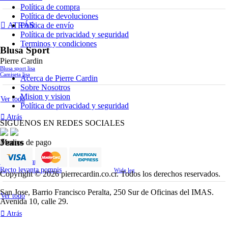
Política de compra
Política de devoluciones
Política de envío
ATRÁS
Política de privacidad y seguridad
Terminos y condiciones
Blusa Sport
Pierre Cardin
Blusa sport lisa
Camiseta lisa
Acerca de Pierre Cardin
Sobre Nosotros
Mision y vision
Ver todo
Política de privacidad y seguridad
Atrás
SIGUENOS EN REDES SOCIALES
Jeans
Medios de pago
Skinny levanta pompis
Recto levanta pompis
Wide leg
Copyright © 2026 pierrecardin.co.cr. Todos los derechos reservados.
San Jose, Barrio Francisco Peralta, 250 Sur de Oficinas del IMAS.
Ver todo
Avenida 10, calle 29.
Atrás