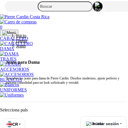
0
Inicio
CABALLERO
Dama
Jeans
DAMA
TRAJES
Jeans para Dama
ACCESORIOS
Descubre los jeans para dama de Pierre Cardin. Diseños modernos, ajuste perfecto y
BLANCOS
máxima comodidad para un look sofisticado y versátil.
UNIFORMES
Selecciona país
Iniciar sesión
CR