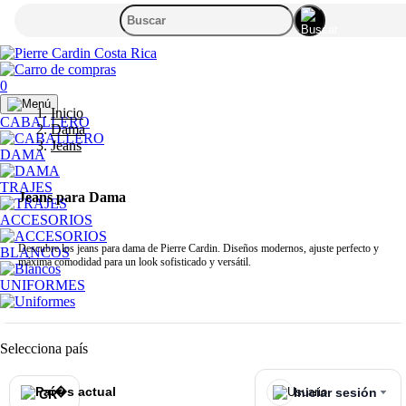
0
Inicio
CABALLERO
Dama
Jeans
DAMA
TRAJES
Jeans para Dama
ACCESORIOS
Descubre los jeans para dama de Pierre Cardin. Diseños modernos, ajuste perfecto y
BLANCOS
máxima comodidad para un look sofisticado y versátil.
UNIFORMES
Selecciona país
Iniciar sesión
CR