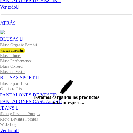
PANTALONES DE VESTIR
Ver todo
ATRÁS
BLUSAS
Blusa Organic Bambú
¡Nueva Colección!
Blusa Piqué.
Blusa Performance
Blusa Oxford
Blusa de Vestir
BLUSAS SPORT
Blusa Sport Lisa
Camiseta Lisa
PANTALONES DE VESTIR
Estamos cargando los productos
PANTALONES CASUALES
Por favor
espere...
JEANS
Skinny Levanta Pompis
Recto Levanta Pompis
Wide Leg
Ver todo