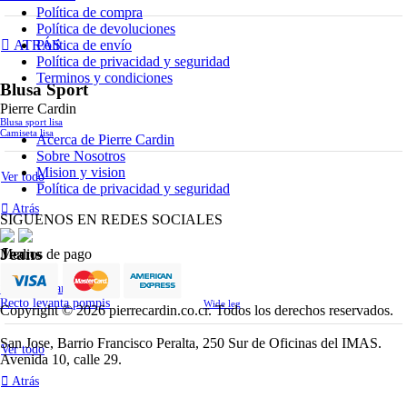
Política de compra
Política de devoluciones
Política de envío
ATRÁS
Política de privacidad y seguridad
Terminos y condiciones
Blusa Sport
Pierre Cardin
Blusa sport lisa
Camiseta lisa
Acerca de Pierre Cardin
Sobre Nosotros
Mision y vision
Ver todo
Política de privacidad y seguridad
Atrás
SIGUENOS EN REDES SOCIALES
Jeans
Medios de pago
Skinny levanta pompis
Recto levanta pompis
Wide leg
Copyright © 2026 pierrecardin.co.cr. Todos los derechos reservados.
San Jose, Barrio Francisco Peralta, 250 Sur de Oficinas del IMAS.
Ver todo
Avenida 10, calle 29.
Atrás