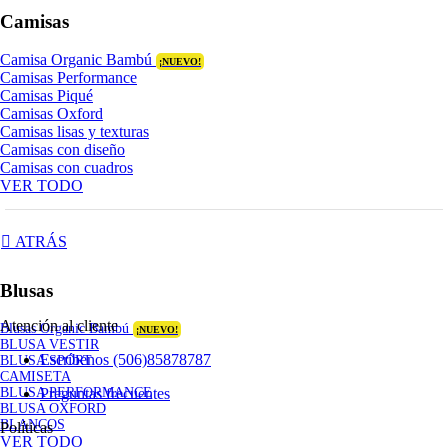
Camisas
Camisa Organic Bambú
¡NUEVO!
Camisas Performance
Camisas Piqué
Camisas Oxford
Camisas lisas y texturas
Camisas con diseño
Camisas con cuadros
VER TODO
ATRÁS
Blusas
Atención al cliente
Blusas Organic Bambú
¡NUEVO!
BLUSA VESTIR
Escríbenos (506)85878787
BLUSA SPORT
CAMISETA
Preguntas frecuentes
BLUSA PERFORMANCE
BLUSA OXFORD
BLANCOS
Políticas
VER TODO