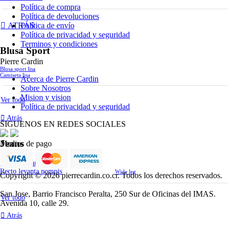
Política de compra
Política de devoluciones
Política de envío
ATRÁS
Política de privacidad y seguridad
Terminos y condiciones
Blusa Sport
Pierre Cardin
Blusa sport lisa
Camiseta lisa
Acerca de Pierre Cardin
Sobre Nosotros
Mision y vision
Ver todo
Política de privacidad y seguridad
Atrás
SIGUENOS EN REDES SOCIALES
Jeans
Medios de pago
Skinny levanta pompis
Recto levanta pompis
Wide leg
Copyright © 2026 pierrecardin.co.cr. Todos los derechos reservados.
San Jose, Barrio Francisco Peralta, 250 Sur de Oficinas del IMAS.
Ver todo
Avenida 10, calle 29.
Atrás