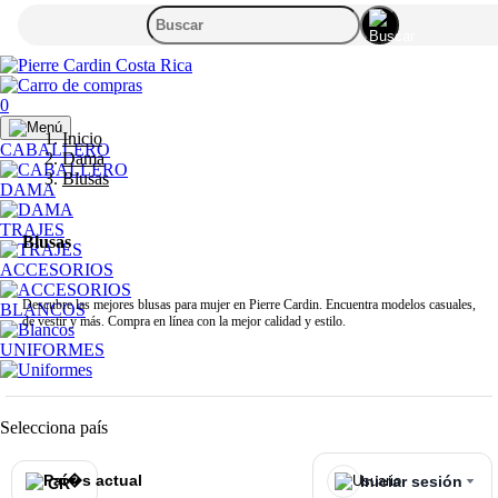
0
Inicio
CABALLERO
Dama
Blusas
DAMA
TRAJES
Blusas
ACCESORIOS
Descubre las mejores blusas para mujer en Pierre Cardin. Encuentra modelos casuales,
BLANCOS
de vestir y más. Compra en línea con la mejor calidad y estilo.
UNIFORMES
Selecciona país
Iniciar sesión
CR