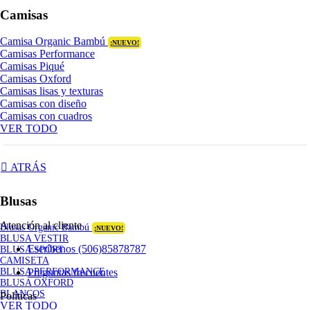
Camisas
Camisa Organic Bambú
¡NUEVO!
Camisas Performance
Camisas Piqué
Camisas Oxford
Camisas lisas y texturas
Camisas con diseño
Camisas con cuadros
VER TODO
ATRÁS
Blusas
Atención al cliente
Blusas Organic Bambú
¡NUEVO!
BLUSA VESTIR
Escríbenos (506)85878787
BLUSA SPORT
CAMISETA
Preguntas frecuentes
BLUSA PERFORMANCE
BLUSA OXFORD
BLANCOS
Políticas
VER TODO