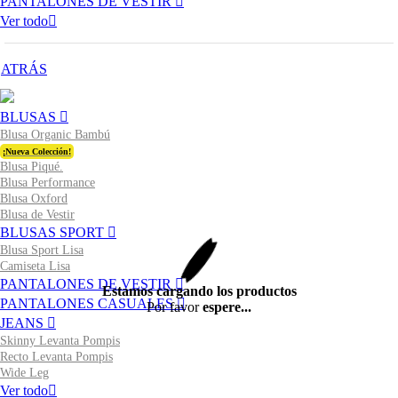
PANTALONES DE VESTIR
Ver todo
ATRÁS
BLUSAS
Blusa Organic Bambú
¡Nueva Colección!
Blusa Piqué.
Blusa Performance
Blusa Oxford
Blusa de Vestir
BLUSAS SPORT
Blusa Sport Lisa
Camiseta Lisa
PANTALONES DE VESTIR
Estamos cargando los productos
PANTALONES CASUALES
Por favor
espere...
JEANS
Skinny Levanta Pompis
Recto Levanta Pompis
Wide Leg
Ver todo