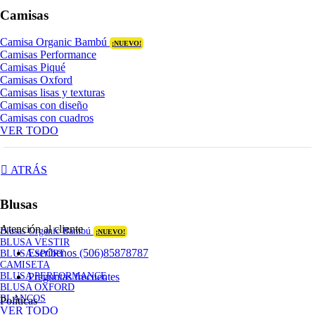
Camisas
Camisa Organic Bambú
¡NUEVO!
Camisas Performance
Camisas Piqué
Camisas Oxford
Camisas lisas y texturas
Camisas con diseño
Camisas con cuadros
VER TODO
ATRÁS
Blusas
Atención al cliente
Blusas Organic Bambú
¡NUEVO!
BLUSA VESTIR
Escríbenos (506)85878787
BLUSA SPORT
CAMISETA
Preguntas frecuentes
BLUSA PERFORMANCE
BLUSA OXFORD
BLANCOS
Políticas
VER TODO