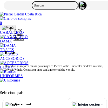
0
Inicio
CABALLERO
Dama
Blusas
DAMA
TRAJES
Blusas
ACCESORIOS
Descubre las mejores blusas para mujer en Pierre Cardin. Encuentra modelos casuales,
BLANCOS
de vestir y más. Compra en línea con la mejor calidad y estilo.
UNIFORMES
Selecciona país
Iniciar sesión
CR