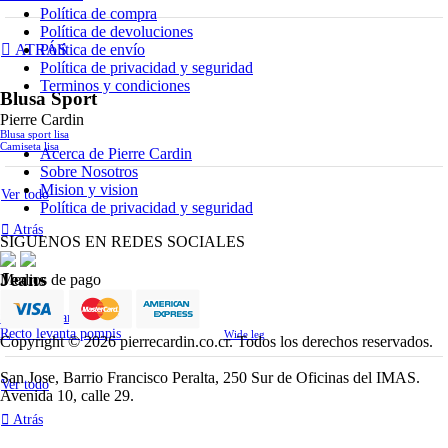
Política de compra
Política de devoluciones
Política de envío
ATRÁS
Política de privacidad y seguridad
Terminos y condiciones
Blusa Sport
Pierre Cardin
Blusa sport lisa
Camiseta lisa
Acerca de Pierre Cardin
Sobre Nosotros
Mision y vision
Ver todo
Política de privacidad y seguridad
Atrás
SIGUENOS EN REDES SOCIALES
Jeans
Medios de pago
Skinny levanta pompis
Recto levanta pompis
Wide leg
Copyright © 2026 pierrecardin.co.cr. Todos los derechos reservados.
San Jose, Barrio Francisco Peralta, 250 Sur de Oficinas del IMAS.
Ver todo
Avenida 10, calle 29.
Atrás