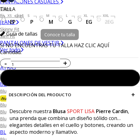
PANTALONES CASUALES
Chino
TALLA
Five Pocket
XS
S
M
L
XL
XXL
EP
P
M
G
EG
2EG
JEANS
Skinny Fit
Guía de tallas
Conoce tu talla
Slim Fit
PANTALONES DE VESTIR
SI NO ENCUENTRAS TU TALLA HAZ CLIC AQUÍ
Ver todo
Cantidad:
ATRÁS
Agregar al carrito
BLUSAS
Blusa Organic Bambú
+
DESCRIPCIÓN DEL PRODUCTO
¡Nueva Colección!
Blusa Piqué.
Descubre nuestra
Blusa
SPORT LISA
Pierre Cardin
,
Blusa Performance
una prenda que combina un diseño sólido con
Blusa Oxford
elegantes detalles en el cuello y botones, creando un
Blusa de Vestir
aspecto moderno y llamativo.
BLUSAS SPORT
Blusa Sport Lisa