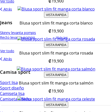
₡19,900
Ver todo
Atrás
VISTA RAPIDA
Jeans
Blusa sport slim fit manga corta blanco
₡19,900
Skinny levanta pompis
Recto levanta pompis
Wide leg
VISTA RAPIDA
Ver todo
Blusa sport slim fit manga corta rosada
Atrás
₡19,900
Camisa sport
VISTA RAPIDA
Sport lisa
Blusa sport slim fit manga corta salmón
Sport diseño
₡19,900
Camiseta lisa
Camiseta diseño
VISTA RAPIDA