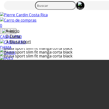
0
Inicio
Dama
CABALLERO
Blusa sport
DAMA
TRAJES
ACCESORIOS
BLANCOS
UNIFORMES