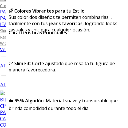
Camiseta Lisa
🌈
Colores Vibrantes para tu Estilo
PANTALONES DE VESTIR
Sus coloridos diseños te permiten combinarlas
PANTALONES CASUALES
fácilmente con tus
jeans favoritos
, logrando looks
JEANS
casuales y chic para cualquier ocasión.
Skinny Levanta Pompis
Características Principales
:
Recto Levanta Pompis
Wide Leg
Ver todo
👚
Slim Fit
: Corte ajustado que resalta tu figura de
ATRÁS
manera favorecedora.
ATRÁS
BILLETERAS
☁️
95% Algodón
: Material suave y transpirable que
CINTURONES
brinda comodidad durante todo el día.
PAÑUELOS
CALCETINES
CORBATAS