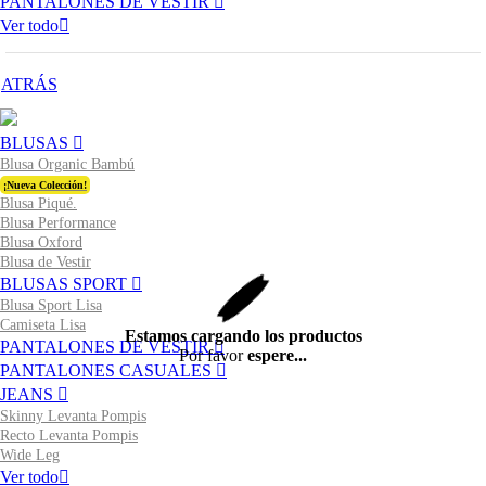
PANTALONES DE VESTIR
Ver todo
ATRÁS
BLUSAS
Blusa Organic Bambú
¡Nueva Colección!
Blusa Piqué.
Blusa Performance
Blusa Oxford
Blusa de Vestir
BLUSAS SPORT
Blusa Sport Lisa
Camiseta Lisa
Estamos cargando los productos
PANTALONES DE VESTIR
Por favor
espere...
PANTALONES CASUALES
JEANS
Skinny Levanta Pompis
Recto Levanta Pompis
Wide Leg
Ver todo