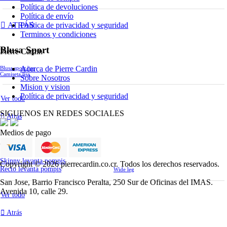
Política de devoluciones
Política de envío
Política de privacidad y seguridad
ATRÁS
Terminos y condiciones
Blusa Sport
Pierre Cardin
Acerca de Pierre Cardin
Blusa sport lisa
Camiseta lisa
Sobre Nosotros
Mision y vision
Política de privacidad y seguridad
Ver todo
SIGUENOS EN REDES SOCIALES
Atrás
Medios de pago
Jeans
Skinny levanta pompis
Copyright © 2026 pierrecardin.co.cr. Todos los derechos reservados.
Recto levanta pompis
Wide leg
San Jose, Barrio Francisco Peralta, 250 Sur de Oficinas del IMAS.
Avenida 10, calle 29.
Ver todo
Atrás