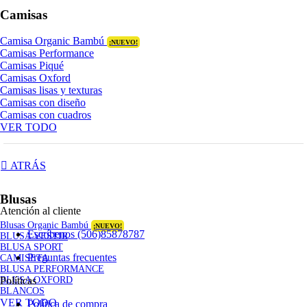
Camisas
Camisa Organic Bambú
¡NUEVO!
Camisas Performance
Camisas Piqué
Camisas Oxford
Camisas lisas y texturas
Camisas con diseño
Camisas con cuadros
VER TODO
ATRÁS
Blusas
Atención al cliente
Blusas Organic Bambú
¡NUEVO!
Escríbenos (506)85878787
BLUSA VESTIR
BLUSA SPORT
Preguntas frecuentes
CAMISETA
BLUSA PERFORMANCE
Políticas
BLUSA OXFORD
BLANCOS
VER TODO
Política de compra