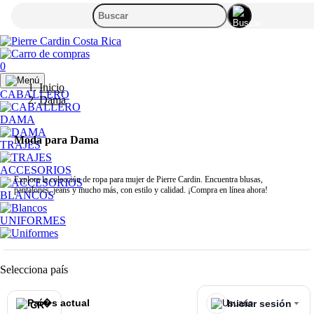
0
Inicio
CABALLERO
Dama
DAMA
Moda para Dama
TRAJES
ACCESORIOS
Explora la colección de ropa para mujer de Pierre Cardin. Encuentra blusas,
pantalones, jeans y mucho más, con estilo y calidad. ¡Compra en línea ahora!
BLANCOS
UNIFORMES
Selecciona país
Iniciar sesión
CR