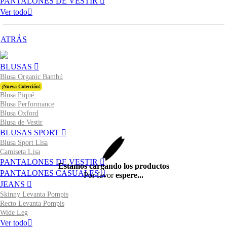
PANTALONES DE VESTIR
Ver todo
ATRÁS
BLUSAS
Blusa Organic Bambú
¡Nueva Colección!
Blusa Piqué.
Blusa Performance
Blusa Oxford
Blusa de Vestir
BLUSAS SPORT
Blusa Sport Lisa
Camiseta Lisa
PANTALONES DE VESTIR
Estamos cargando los productos
PANTALONES CASUALES
Por favor
espere...
JEANS
Skinny Levanta Pompis
Recto Levanta Pompis
Wide Leg
Ver todo