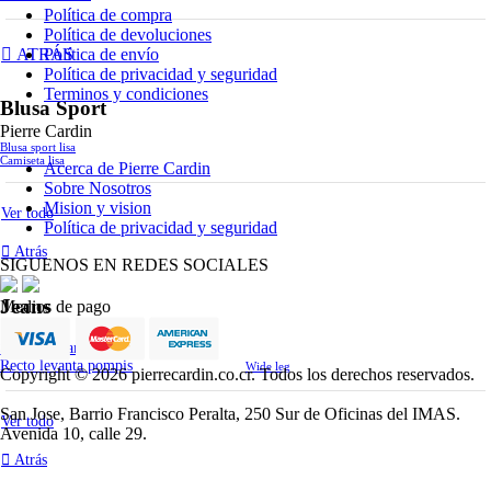
Política de compra
Política de devoluciones
Política de envío
ATRÁS
Política de privacidad y seguridad
Terminos y condiciones
Blusa Sport
Pierre Cardin
Blusa sport lisa
Camiseta lisa
Acerca de Pierre Cardin
Sobre Nosotros
Mision y vision
Ver todo
Política de privacidad y seguridad
Atrás
SIGUENOS EN REDES SOCIALES
Jeans
Medios de pago
Skinny levanta pompis
Recto levanta pompis
Wide leg
Copyright © 2026 pierrecardin.co.cr. Todos los derechos reservados.
San Jose, Barrio Francisco Peralta, 250 Sur de Oficinas del IMAS.
Ver todo
Avenida 10, calle 29.
Atrás