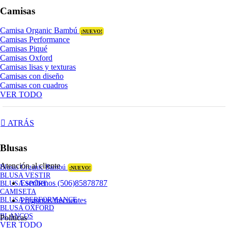
Camisas
Camisa Organic Bambú
¡NUEVO!
Camisas Performance
Camisas Piqué
Camisas Oxford
Camisas lisas y texturas
Camisas con diseño
Camisas con cuadros
VER TODO
ATRÁS
Blusas
Atención al cliente
Blusas Organic Bambú
¡NUEVO!
BLUSA VESTIR
Escríbenos (506)85878787
BLUSA SPORT
CAMISETA
Preguntas frecuentes
BLUSA PERFORMANCE
BLUSA OXFORD
BLANCOS
Políticas
VER TODO