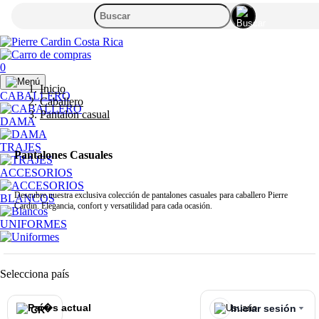
0
Inicio
CABALLERO
Caballero
Pantalon casual
DAMA
TRAJES
Pantalones Casuales
ACCESORIOS
Descubre nuestra exclusiva colección de pantalones casuales para caballero Pierre
BLANCOS
Cardin. Elegancia, confort y versatilidad para cada ocasión.
UNIFORMES
Selecciona país
Iniciar sesión
CR