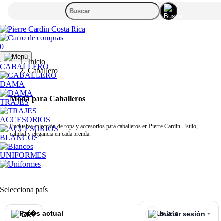
0
Inicio
CABALLERO
Caballero
DAMA
Moda para Caballeros
TRAJES
ACCESORIOS
Exclusiva colección de ropa y accesorios para caballeros en Pierre Cardin. Estilo,
calidad y elegancia en cada prenda.
BLANCOS
UNIFORMES
Selecciona país
Iniciar sesión
CR