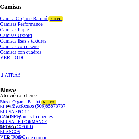
Camisas
Camisa Organic Bambú
¡NUEVO!
Camisas Performance
Camisas Piqué
Camisas Oxford
Camisas lisas y texturas
Camisas con diseño
Camisas con cuadros
VER TODO
ATRÁS
Blusas
Atención al cliente
Blusas Organic Bambú
¡NUEVO!
Escríbenos (506)85878787
BLUSA VESTIR
BLUSA SPORT
Preguntas frecuentes
CAMISETA
BLUSA PERFORMANCE
Políticas
BLUSA OXFORD
BLANCOS
VER TODO
Política de compra