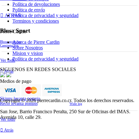
Política de devoluciones
Política de envío
Política de privacidad y seguridad
ATRÁS
Terminos y condiciones
Blusa Sport
Pierre Cardin
Acerca de Pierre Cardin
Blusa sport lisa
Camiseta lisa
Sobre Nosotros
Mision y vision
Política de privacidad y seguridad
Ver todo
SIGUENOS EN REDES SOCIALES
Atrás
Medios de pago
Jeans
Skinny levanta pompis
Copyright © 2026 pierrecardin.co.cr. Todos los derechos reservados.
Recto levanta pompis
Wide leg
San Jose, Barrio Francisco Peralta, 250 Sur de Oficinas del IMAS.
Avenida 10, calle 29.
Ver todo
Atrás