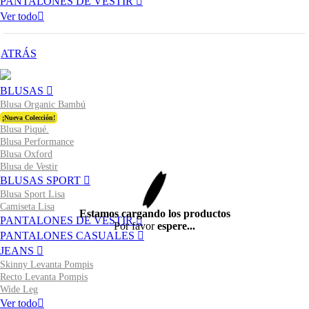
PANTALONES DE VESTIR
Ver todo
ATRÁS
BLUSAS
Blusa Organic Bambú
¡Nueva Colección!
Blusa Piqué.
Blusa Performance
Blusa Oxford
Blusa de Vestir
BLUSAS SPORT
Blusa Sport Lisa
Camiseta Lisa
Estamos cargando los productos
PANTALONES DE VESTIR
Por favor
espere...
PANTALONES CASUALES
JEANS
Skinny Levanta Pompis
Recto Levanta Pompis
Wide Leg
Ver todo