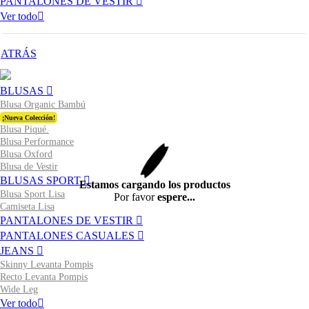
PANTALONES DE VESTIR
Ver todo
ATRÁS
BLUSAS
Blusa Organic Bambú
¡Nueva Colección!
Blusa Piqué.
Blusa Performance
Blusa Oxford
Blusa de Vestir
BLUSAS SPORT
Estamos cargando los productos
Blusa Sport Lisa
Por favor
espere...
Camiseta Lisa
PANTALONES DE VESTIR
PANTALONES CASUALES
JEANS
Skinny Levanta Pompis
Recto Levanta Pompis
Wide Leg
Ver todo