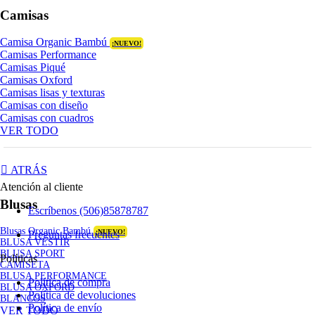
Camisas
Camisa Organic Bambú
¡NUEVO!
Camisas Performance
Camisas Piqué
Camisas Oxford
Camisas lisas y texturas
Camisas con diseño
Camisas con cuadros
VER TODO
ATRÁS
Atención al cliente
Blusas
Escríbenos (506)85878787
Blusas Organic Bambú
¡NUEVO!
Preguntas frecuentes
BLUSA VESTIR
BLUSA SPORT
Políticas
CAMISETA
BLUSA PERFORMANCE
Política de compra
BLUSA OXFORD
Política de devoluciones
BLANCOS
Política de envío
VER TODO